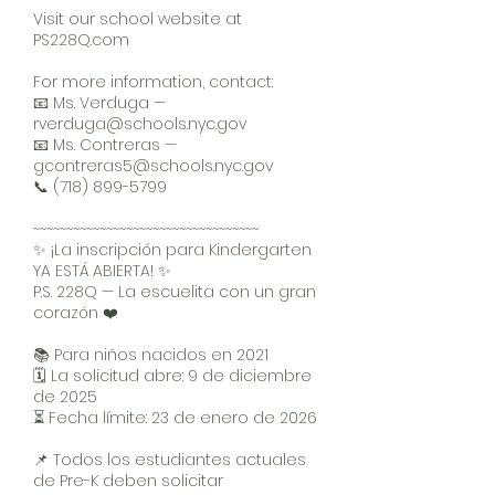
Visit our school website at
PS228Q.com
For more information, contact:
📧 Ms. Verduga —
rverduga@schools.nyc.gov
📧 Ms. Contreras —
gcontreras5@schools.nyc.gov
📞
(718) 899-5799
~~~~~~~~~~~~~~~~~~~~~~~~~~~~~~~~~~
✨ ¡La inscripción para Kindergarten
YA ESTÁ ABIERTA! ✨
P.S. 228Q — La escuelita con un gran
corazón ❤️
📚 Para niños nacidos en 2021
🗓️ La solicitud abre: 9 de diciembre
de 2025
⏳ Fecha límite: 23 de enero de 2026
📌 Todos los estudiantes actuales
de Pre-K deben solicitar