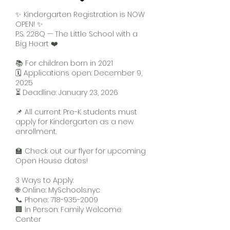
✨ Kindergarten Registration is NOW
OOL O
OOL O
OPEN! ✨
P.S. 228Q — The Little School with a
Big Heart ❤️
📚 For children born in 2021
🗓️ Applications open: December 9,
2025
⏳ Deadline: January 23, 2026
📌 All current Pre-K students must
apply for Kindergarten as a new
enrollment.
🏫 Check out our flyer for upcoming
Open House dates!
3 Ways to Apply:
🌐 Online: MySchools.nyc
📞 Phone:
718-935-2009
🏢 In Person: Family Welcome
Center