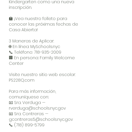
Kindergarten como una nueva
inscripción.
🏫 ¡Vea nuestro folleto para
conocer las próximas fechas de
Casa Abierta!
3 Maneras de Aplicar:
🌐 En línea: MySchools.nyc
📞 Teléfono:
718-935-2009
🏢 En persona: Family Welcome
Center
Visite nuestro sitio web escolar:
PS228Q.com
Para más información,
comuníquese con:
📧 Sra. Verduga —
rverduga@schools.nyc.gov
📧 Sra. Contreras —
gcontreras5@schools.nyc.gov
📞
(718) 899-5799