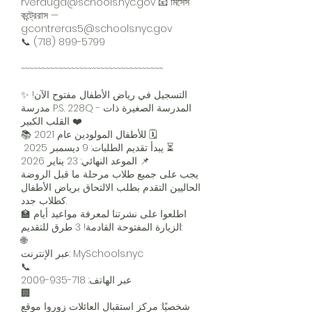
rverduga@schools.nyc.gov
📧 মিসেস
কন্ট্রেরাস —
gcontreras5@schools.nyc.gov
📞
(718) 899-5799
~~~~~~~~~~~~~~~~~~~~~~~~~~~~~~~~~~
التسجيل في رياض الأطفال مفتوح الآن! ✨
مدرسة P.S. 228Q - المدرسة الصغيرة ذات
القلب الكبير ❤️
📚 للأطفال المولودين عام 2021 🗓️
يبدأ تقديم الطلبات: 9 ديسمبر 2025 ⏳
الموعد النهائي: 23 يناير 2026 📌
يجب على جميع طلاب مرحلة ما قبل الروضة
الحاليين التقدم بطلب الالتحاق برياض الأطفال
كطلاب جدد.
🏫 اطلعوا على نشرتنا لمعرفة مواعيد أيام
الزيارة المفتوحة القادمة! 3 طرق للتقديم:
🌐
عبر الإنترنت: MySchools.nyc
📞
718-935-2009
عبر الهاتف:
🏢
شخصيًا: مركز استقبال العائلات زوروا موقع