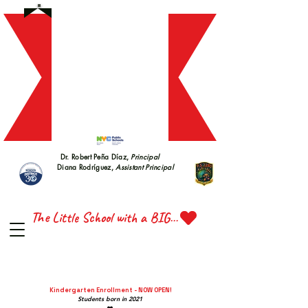
S 228
S 228
Dr. Robert Peña Díaz,
Principal
Diana Rodríguez,
Assistant Principal
TTE 
TTE 
The Little School with a BIG Heart
Kindergarten Enrollment - NOW OPEN!
Students born in 2021
❤️