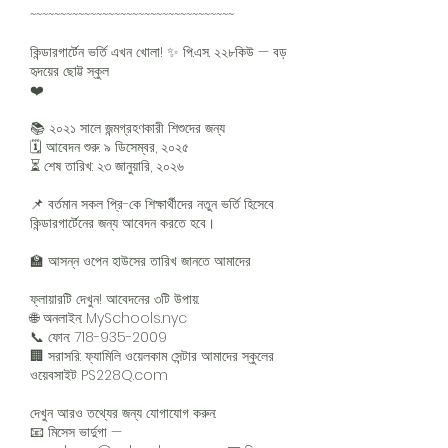
~~~~~~~~~~~~~~~~~~~~~~~~~~~~~~~~~~
কিন্ডারগার্টেন ভর্তি এখন খোলা! ✨ পি.এস. ২২৮কিউ — বড়
হৃদয়ের ছোট্ট স্কুল
❤️
📚 ২০২১ সালে জন্মগ্রহণকারী শিশুদের জন্য
🗓️ আবেদন শুরু: ৯ ডিসেম্বর, ২০২৫
⏳ শেষ তারিখ: ২৩ জানুয়ারি, ২০২৬
📌 বর্তমান সকল প্রি-কে শিক্ষার্থীদের নতুন ভর্তি হিসেবে
কিন্ডারগার্টেনের জন্য আবেদন করতে হবে।
🏫 আসন্ন ওপেন হাউসের তারিখ জানতে আমাদের
ফ্লায়ারটি দেখুন! আবেদনের ৩টি উপায়:
🌐 অনলাইন: MySchools.nyc
📞 ফোন:
718-935-2009
🏢 সরাসরি: ফ্যামিলি ওয়েলকাম সেন্টার আমাদের স্কুলের
ওয়েবসাইট PS228Q.com
দেখুন আরও তথ্যের জন্য যোগাযোগ করুন:
📧 মিসেস ভার্দুগা —