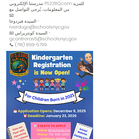
مدرستنا الإلكتروني: PS228Q.com للمزيد
من المعلومات، يُرجى التواصل مع:
📧
السيدة فيردوجا -
rverduga@schools.nyc.gov
📧 السيدة كونتريراس -
gcontreras5@schools.nyc.gov
📞
(718) 899-5799