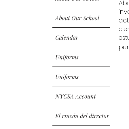
Ab
in
About Our School
act
cie
est
Calendar
pun
Uniforms
Uniforms
NYCSA Account
El rincón del director