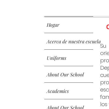
Hogar
Acerca de nuestra escuela
Su
ori
Uniforms
pro
Dep
About Our School
cue
pro
esc
Academics
fam
los
About Our School