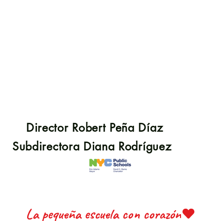
S 22
S 22
Director Robert Peña Díaz
PRIM
PRIM
Subdirectora Diana Rodríguez
La pequeña escuela con corazón