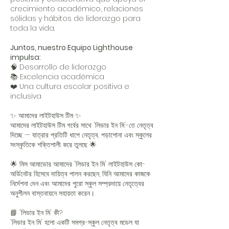
crecimiento académico, relaciones
sólidas y hábitos de liderazgo para
toda la vida.
Juntos, nuestro Equipo Lighthouse
impulsa:
🧠 Desarrollo de liderazgo
📚 Excelencia académica
❤️ Una cultura escolar positiva e
inclusiva
✨ আমাদের লাইটহাউস টিম ✨
আমাদের লাইটহাউস টিম গর্বের সাথে 'লিডার ইন মি'-তে নেতৃত্ব
দিচ্ছে — যাত্রার প্রতিটি ধাপে নেতৃত্ব, পড়াশোনা এবং স্কুলের
সংস্কৃতিকে শক্তিশালী করে তুলছে 🌟
🌟 মিস আমাডোর আমাদের 'লিডার ইন মি' লাইটহাউস কো-
অর্ডিনেটর হিসেবে দায়িত্ব পালন করছেন, যিনি আমাদের কাজকে
নির্দেশনা দেন এবং আমাদের পুরো স্কুল সম্প্রদায়ে নেতৃত্বের
অনুশীলন বাস্তবায়নে সহায়তা করেন।
📘 'লিডার ইন মি' কী?
'লিডার ইন মি' হলো একটি সমগ্র-স্কুল নেতৃত্ব মডেল যা