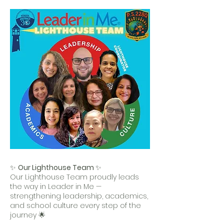
OOL O
OOL O
✨
Our Lighthouse Team
✨
Our Lighthouse Team proudly leads
the way in Leader in Me —
strengthening leadership, academics,
and school culture every step of the
journey 🌟